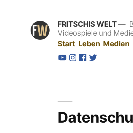
Zum
Inhalt
FRITSCHIS WELT
B
springen
Videospiele und Medi
Start
Leben
Medien
YouTube
Instagram
Facebook
Twitter
Datenschu