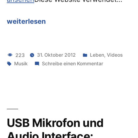
weiterlesen
“Apogee
One
Audiotest
Veröffentlicht
223
31. Oktober 2012
Leben
,
Videos
–
Schlagwörter:
unter
zu
Musik
Schreibe einen Kommentar
Silbermond
Apogee
„Ja“”
One
Audiotest
–
Silbermond
„Ja“
USB Mikrofon und
Audio Interface: