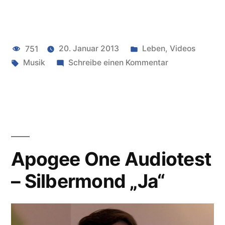
Apogee
One
Veröffentlicht
751
20. Januar 2013
Leben
,
Videos
–
Schlagwörter:
unter
zu
Musik
Schreibe einen Kommentar
Birdy
Audiotest
„People
Apogee
One
Help
–
the
Birdy
„People
People“”
Apogee One Audiotest
Help
– Silbermond „Ja“
the
People“