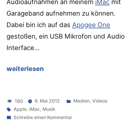
Audioaufnahmen an meinem
iMac
mit
Garageband aufnehmen zu können.
Dabei bin ich auf das
Apogee One
gestoßen, ein USB Mikrofon und Audio
Interface…
weiterlesen
“USB
Mikrofon
und
Veröffentlicht
160
6. Mai 2012
Medien
,
Videos
Audio
Schlagwörter:
unter
Apple
,
iMac
,
Musik
Interface:
zu
Schreibe einen Kommentar
Apogee
USB