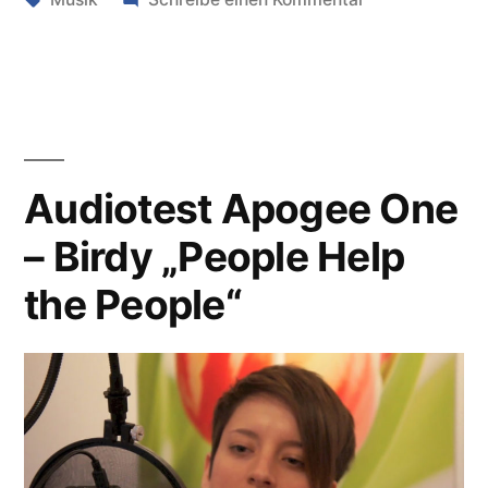
Yvonne
Audiotest
Catterfeld
Apogee
One
„Pendel””
–
Yvonne
Catterfeld
Audiotest Apogee One
„Pendel”
– Birdy „People Help
the People“