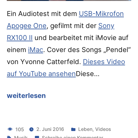
Ein Audiotest mit dem
USB-Mikrofon
Apogee One
, gefilmt mit der
Sony
RX100 II
und bearbeitet mit iMovie auf
einem
iMac
. Cover des Songs „Pendel“
von Yvonne Catterfeld.
Dieses Video
auf YouTube ansehen
Diese…
weiterlesen
“Audiotest
Apogee
One
Veröffentlicht
105
2. Juni 2016
Leben
,
Videos
–
Schlagwörter:
unter
zu
Musik
Schreibe einen Kommentar