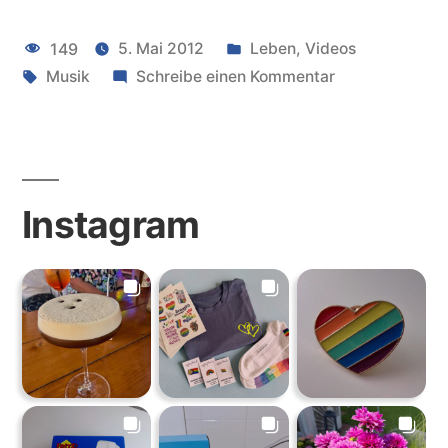
Audiotest
Veröffentlicht
149
5. Mai 2012
Leben
,
Videos
–
Schlagwörter:
unter
zu
Musik
Schreibe einen Kommentar
Sara
Apogee
Bareilles
One
Audiotest
„Gravity“”
–
Instagram
Sara
Bareilles
„Gravity“