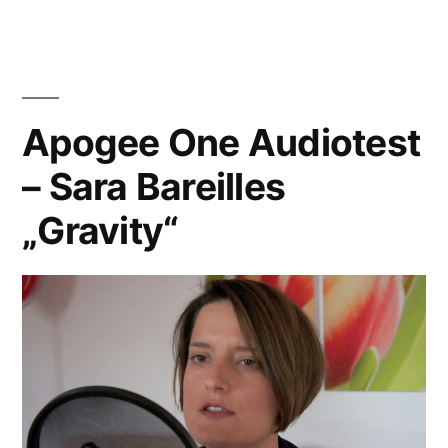
Mikrofon
One”
und
Audio
Interface:
Apogee
Apogee One Audiotest
One
– Sara Bareilles
„Gravity“