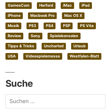
GamesCom
Herford
iMac
iPad
iPhone
Macbook Pro
Mac OS X
Musik
PS3
PS4
PSP
PS Vita
Review
Sony
Spielekonsolen
Tipps & Tricks
Uncharted
Urlaub
USA
Videospielemesse
Westfalen-Blatt
Suche
Suchen
nach: