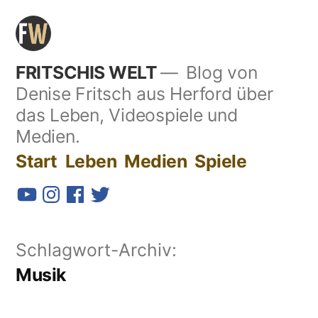
Zum
Inhalt
springen
FRITSCHIS WELT
Blog von
Denise Fritsch aus Herford über
das Leben, Videospiele und
Medien.
Start
Leben
Medien
Spiele
YouTube
Instagram
Facebook
Twitter
Schlagwort-Archiv:
Musik