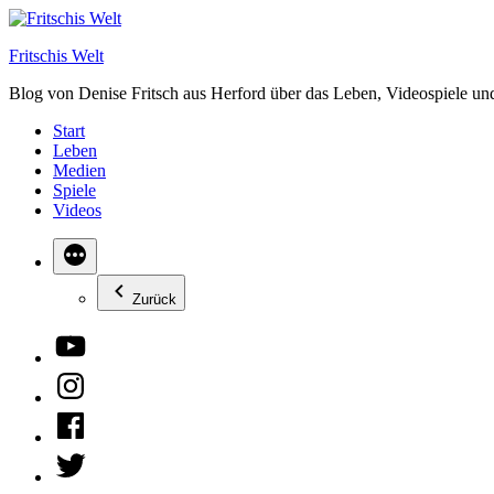
Zum
Inhalt
Fritschis Welt
springen
Blog von Denise Fritsch aus Herford über das Leben, Videospiele un
Start
Leben
Medien
Spiele
Videos
Zurück
YouTube
Instagram
Facebook
Twitter