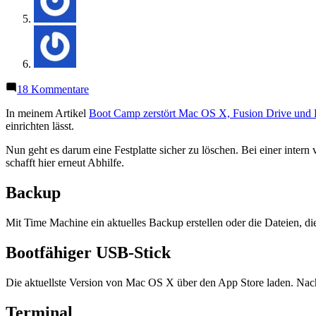
zu
18 Kommentare
macOS:
Festplatte
In meinem Artikel
Boot Camp zerstört Mac OS X, Fusion Drive un
mit
einrichten lässt.
Terminal
Nun geht es darum eine Festplatte sicher zu löschen. Bei einer intern 
sicher
schafft hier erneut Abhilfe.
löschen
Backup
Mit Time Machine ein aktuelles Backup erstellen oder die Dateien, die
Bootfähiger USB-Stick
Die aktuellste Version von Mac OS X über den App Store laden. N
Terminal