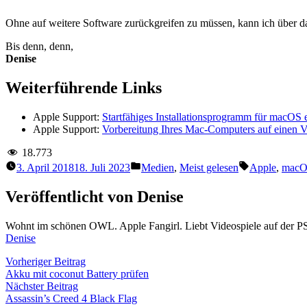
Ohne auf weitere Software zurückgreifen zu müssen, kann ich über da
Bis denn, denn,
Denise
Weiterführende Links
Apple Support:
Startfähiges Installationsprogramm für macOS e
Apple Support:
Vorbereitung Ihres Mac-Computers auf einen V
18.773
Veröffentlicht
Schlagwörter
3. April 2018
18. Juli 2023
Medien
,
Meist gelesen
Apple
,
mac
unter
Veröffentlicht von Denise
Wohnt im schönen OWL. Apple Fangirl. Liebt Videospiele auf der P
Denise
Beitragsnavigation
Vorheriger
Vorheriger Beitrag
Beitrag:
Akku mit coconut Battery prüfen
Nächster
Nächster Beitrag
Beitrag:
Assassin’s Creed 4 Black Flag