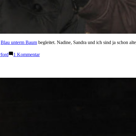
u
Blau unterm Baum
begleitet. Nadine, Sandra und ich sind ja schon a
zu
ford
1 Kommentar
Blau
unterm
Baum
2007