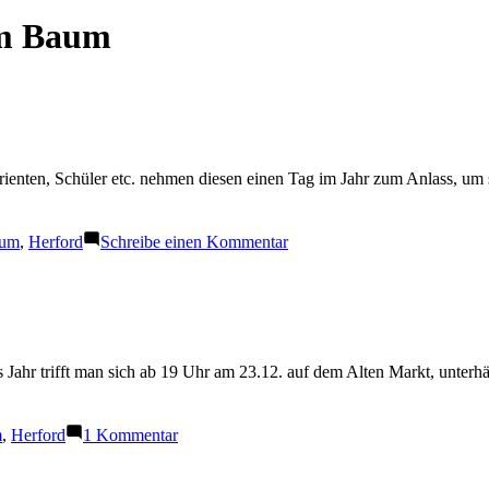
rm Baum
enten, Schüler etc. nehmen diesen einen Tag im Jahr zum Anlass, um s
zu
aum
,
Herford
Schreibe einen Kommentar
Blau
unterm
Baum
2011
ahr trifft man sich ab 19 Uhr am 23.12. auf dem Alten Markt, unterhält
zu
m
,
Herford
1 Kommentar
Blau
unterm