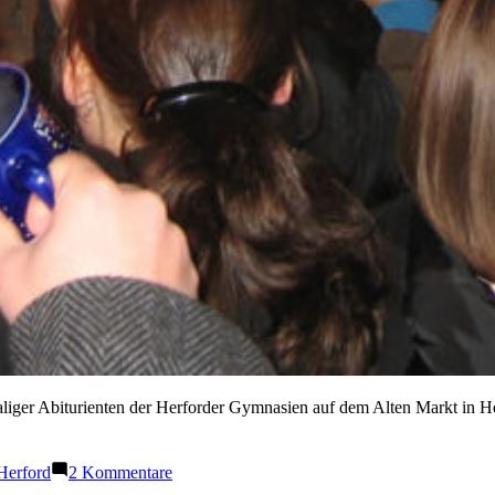
liger Abiturienten der Herforder Gymnasien auf dem Alten Markt in Her
zu
Herford
2 Kommentare
Blau