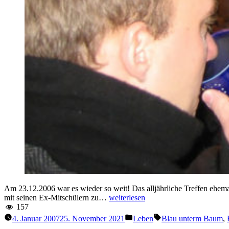
Am 23.12.2006 war es wieder so weit! Das alljährliche Treffen ehema
“Blau
mit seinen Ex-Mitschülern zu…
weiterlesen
unterm
157
Baum
Veröffentlicht
Schlagwörter:
4. Januar 2007
25. November 2021
Leben
Blau unterm Baum
,
2006”
unter