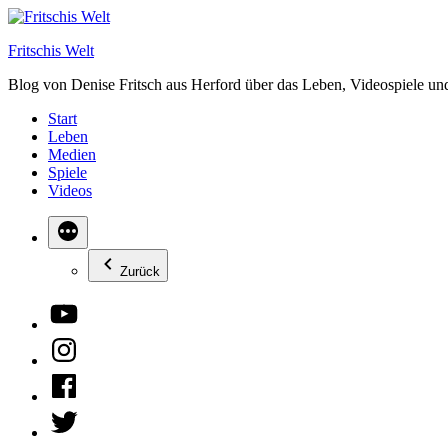
Zum
Inhalt
Fritschis Welt
springen
Blog von Denise Fritsch aus Herford über das Leben, Videospiele un
Start
Leben
Medien
Spiele
Videos
Zurück
YouTube
Instagram
Facebook
Twitter