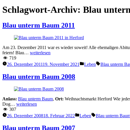
Schlagwort-Archiv:
Blau unte
Blau unterm Baum 2011
Am 23. Dezember 2011 war es wieder soweit! Alle ehemaligen Abituri
“Blau
feiern! Blau…
weiterlesen
unterm
719
Baum
Veröffentlicht
Schlagwörter:
26. Dezember 2011
19. November 2021
Leben
Blau unterm B
2011”
unter
Blau unterm Baum 2008
Anlass:
Blau unterm Baum
,
Ort:
Weihnachtsmarkt Herford Wie jedes J
“Blau
Dog…
weiterlesen
unterm
307
Baum
Veröffentlicht
Schlagwörter:
26. Dezember 2008
18. Februar 2022
Leben
Blau unterm Bau
2008”
unter
Blau unterm Baum 2007