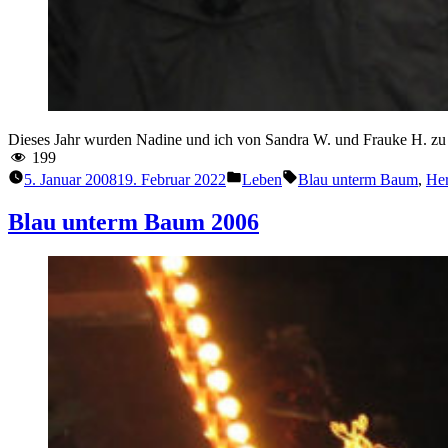
Dieses Jahr wurden Nadine und ich von Sandra W. und Frauke H. z
199
Veröffentlicht
Schlagwörter:
5. Januar 2008
19. Februar 2022
Leben
Blau unterm Baum
,
Her
unter
Blau unterm Baum 2006