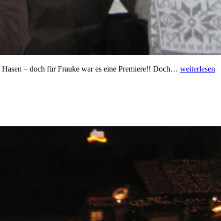
“
lte Hasen – doch für Frauke war es eine Premiere!! Doch…
weiterlesen
u
B
2