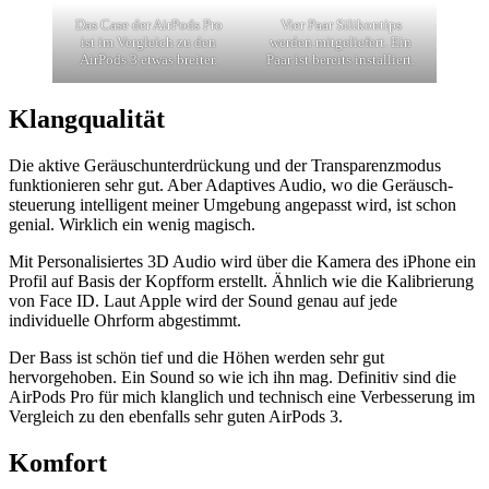
Das Case der AirPods Pro
Vier Paar Silikontips
ist im Vergleich zu den
werden mitgeliefert. Ein
AirPods 3 etwas breiter.
Paar ist bereits installiert.
Klangqualität
Die aktive Geräusch­unterdrückung und der Transparenzmodus
funktionieren sehr gut. Aber Adaptives Audio, wo die Geräusch­
steuerung intelligent meiner Umge­bung angepasst wird, ist schon
genial. Wirklich ein wenig magisch.
Mit Perso­nalisiertes 3D Audio wird über die Kamera des iPhone ein
Profil auf Basis der Kopfform erstellt. Ähnlich wie die Kalibrierung
von Face ID. Laut Apple wird der Sound genau auf jede
individuelle Ohrform abgestimmt.
Der Bass ist schön tief und die Höhen werden sehr gut
hervorgehoben. Ein Sound so wie ich ihn mag. Definitiv sind die
AirPods Pro für mich klanglich und technisch eine Verbesserung im
Vergleich zu den ebenfalls sehr guten AirPods 3.
Komfort