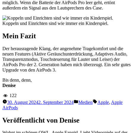
möglich. Wenn die Batterie der AirPods Pro leer geht, ertönt
außerdem ein Signal aus den Lautsprechern des Case.
Koppeln und Einrichten sind wie immer ein Kinderspiel.
Mein Fazit
Der herausragende Klang, der angenehme Tragekomfort und die
neuen Features (Aktive Geräusch­unterdrückung, Adaptives Audio,
Transparenzmodus, Touchsteuerung für Lauter und Leiser) der
AirPods Pro der 2. Generation haben mich überzeugt. Ein sehr gutes
Upgrade von den AirPods 3.
Bis denn, denn,
Denise
122
Veröffentlicht
Schlagwörter:
30. August 2024
2. September 2024
Medien
Apple
,
Apple
unter
AirPods
Veröffentlicht von Denise
Wohnt im schönen OWL. Apple Fangirl. Liebt Videospiele auf der