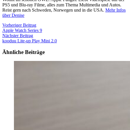
PS5 und Blu-ray Filme, alles zum Thema Multimedia und Autos.
Reist gern nach Schweden, Norwegen und in die USA.
Mehr Infos
über Denise
Beitragsnavigation
Vorheriger
Vorheriger Beitrag
Beitrag:
Apple Watch Series 9
Nächster
Nächster Beitrag
Beitrag:
kooduu Lite-up Play Mini 2.0
Ähnliche Beiträge