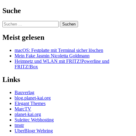
Suche
Suchen
nach:
Meist gelesen
macOS: Festplatte mit Terminal sicher löschen
Mein Fake Jasmin Nicoletta Goldmann
Heimnetz und WLAN mit FRITZ!Powerline und
FRITZ!Box
Links
Bauverlag
blog.planet-kai.org
Elegant Themes
MarcTV
planet-kai.org
Suleitec Webhosting
tmstr
UberBlogr Webring