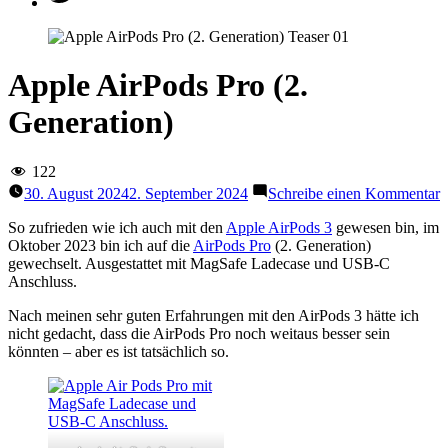
Apple AirPods Pro (2.
Generation)
122
z
30. August 2024
2. September 2024
Schreibe einen Kommentar
A
A
So zufrieden wie ich auch mit den
Apple AirPods 3
gewesen bin, im
P
Oktober 2023 bin ich auf die
AirPods Pro
(2. Generation)
(
gewechselt. Ausgestattet mit MagSafe Ladecase und USB‑C
G
Anschluss.
Nach meinen sehr guten Erfahrungen mit den AirPods 3 hätte ich
nicht gedacht, dass die AirPods Pro noch weitaus besser sein
könnten – aber es ist tatsächlich so.