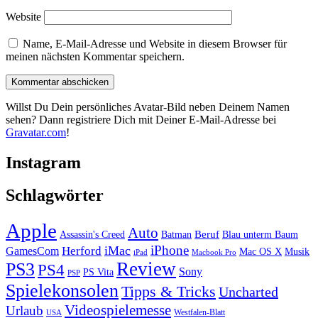
Website
Name, E-Mail-Adresse und Website in diesem Browser für
meinen nächsten Kommentar speichern.
Willst Du Dein persönliches Avatar-Bild neben Deinem Namen
sehen? Dann registriere Dich mit Deiner E-Mail-Adresse bei
Gravatar.com
!
Instagram
Schlagwörter
Apple
Auto
Beruf
Assassin's Creed
Batman
Blau unterm Baum
iPhone
iMac
Herford
GamesCom
Mac OS X
Musik
iPad
Macbook Pro
PS3
Review
PS4
Sony
PS Vita
PSP
Spielekonsolen
Tipps & Tricks
Uncharted
Videospielemesse
Urlaub
Westfalen-Blatt
USA