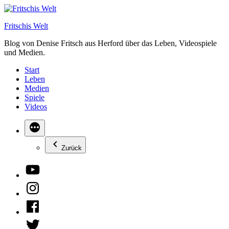
Zum
Inhalt
Fritschis Welt
springen
Blog von Denise Fritsch aus Herford über das Leben, Videospiele
und Medien.
Start
Leben
Medien
Spiele
Videos
Zurück
YouTube
Instagram
Facebook
Twitter