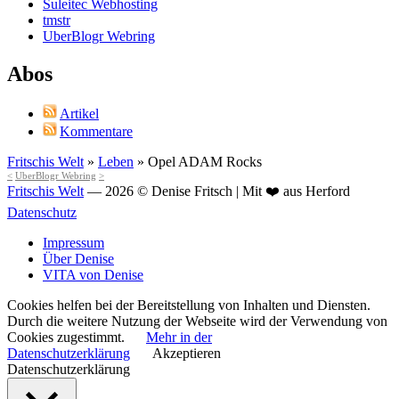
Suleitec Webhosting
tmstr
UberBlogr Webring
Abos
Artikel
Kommentare
Fritschis Welt
»
Leben
»
Opel ADAM Rocks
<
UberBlogr Webring
>
Fritschis Welt
— 2026 © Denise Fritsch | Mit ❤️ aus Herford
Datenschutz
Impressum
Über Denise
VITA von Denise
Cookies helfen bei der Bereitstellung von Inhalten und Diensten.
Durch die weitere Nutzung der Webseite wird der Verwendung von
Cookies zugestimmt.
Mehr in der
Datenschutzerklärung
Akzeptieren
Datenschutzerklärung