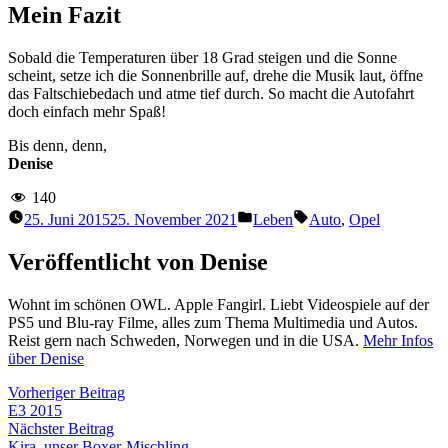
Mein Fazit
Sobald die Temperaturen über 18 Grad steigen und die Sonne
scheint, setze ich die Sonnenbrille auf, drehe die Musik laut, öffne
das Faltschiebedach und atme tief durch. So macht die Autofahrt
doch einfach mehr Spaß!
Bis denn, denn,
Denise
140
Veröffentlicht
Schlagwörter:
25. Juni 2015
25. November 2021
Leben
Auto
,
Opel
unter
Veröffentlicht von Denise
Wohnt im schönen OWL. Apple Fangirl. Liebt Videospiele auf der
PS5 und Blu-ray Filme, alles zum Thema Multimedia und Autos.
Reist gern nach Schweden, Norwegen und in die USA.
Mehr Infos
über Denise
Beitragsnavigation
Vorheriger
Vorheriger Beitrag
Beitrag:
E3 2015
Nächster
Nächster Beitrag
Beitrag:
Kira, unser Boxer-Mischling