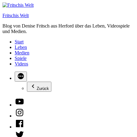
Zum
Inhalt
Fritschis Welt
springen
Blog von Denise Fritsch aus Herford über das Leben, Videospiele
und Medien.
Start
Leben
Medien
Spiele
Videos
Zurück
YouTube
Instagram
Facebook
Twitter