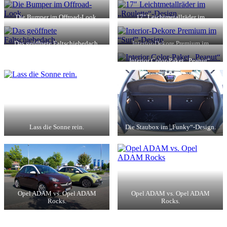
Die Bumper im Offroad-Look.
17″ Leichtmetallräder im
„Roulette“-Design.
Das geöffnete Faltschiebedach.
Interior-Dekore Premium im
“Surf”-Design.
Interior Color-Paket „Peanut“.
Lass die Sonne rein.
Die Staubox im „Funky“-Design.
Opel ADAM vs. Opel ADAM
Opel ADAM vs. Opel ADAM
Rocks.
Rocks.