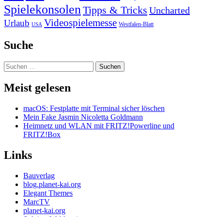
Spielekonsolen
Tipps & Tricks
Uncharted
Videospielemesse
Urlaub
Westfalen-Blatt
USA
Suche
Suchen
nach:
Meist gelesen
macOS: Festplatte mit Terminal sicher löschen
Mein Fake Jasmin Nicoletta Goldmann
Heimnetz und WLAN mit FRITZ!Powerline und
FRITZ!Box
Links
Bauverlag
blog.planet-kai.org
Elegant Themes
MarcTV
planet-kai.org