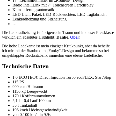
17″ Leichtmetallräder im „Roulette“-Design
Radio IntelliLink mit 7″ Touchscreen Farbdisplay
Klimatisierungsautomatik
LED-Licht-Paket, LED-Rückleuchten, LED-Tagfahrlicht
Lenkradheizung und Sitzheizung
…
Die Lenkradheizung ist übrigens ein Traum und in dieser Preisklasse
wirklich ein absolutes Highlight!
Danke,
Opel
!
Die hohe Ladekante ist mein einziger Kritikpunkt, aber da behelfe
ich mir mit der Staubox im „Funky“-Design und bekomme so bei
umgeklappter Rücksitzbank immerhin eine ebene Ladefläche.
Technische Daten
1.0 ECOTEC® Direct Injection Turbo ecoFLEX, Start/Stop
115 PS
999 ccm Hubraum
1156 kg Leergewicht
170 l Kofferraumvolumen
5,1 l – 6,4 l auf 100 km
35 l Tankinhalt
196 km/h Höchstgeschwindigkeit
von 0-100 km/h in 9,9s