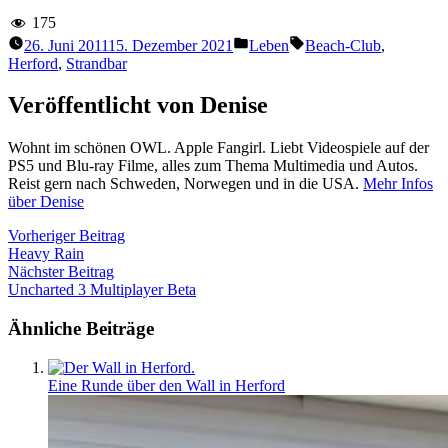
175
Veröffentlicht
Schlagwörter:
26. Juni 2011
15. Dezember 2021
Leben
Beach-Club
,
unter
Herford
,
Strandbar
Veröffentlicht von Denise
Wohnt im schönen OWL. Apple Fangirl. Liebt Videospiele auf der
PS5 und Blu-ray Filme, alles zum Thema Multimedia und Autos.
Reist gern nach Schweden, Norwegen und in die USA.
Mehr Infos
über Denise
Beitragsnavigation
Vorheriger
Vorheriger Beitrag
Beitrag:
Heavy Rain
Nächster
Nächster Beitrag
Beitrag:
Uncharted 3 Multiplayer Beta
Ähnliche Beiträge
Eine Runde über den Wall in Herford