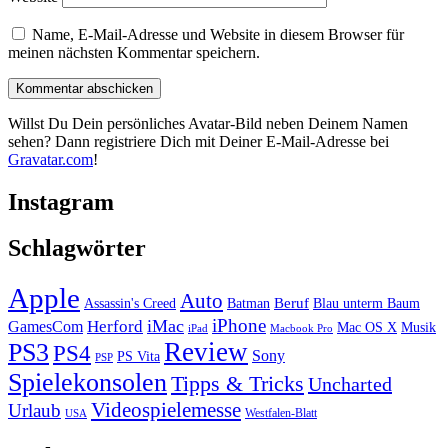
Name, E-Mail-Adresse und Website in diesem Browser für
meinen nächsten Kommentar speichern.
Willst Du Dein persönliches Avatar-Bild neben Deinem Namen
sehen? Dann registriere Dich mit Deiner E-Mail-Adresse bei
Gravatar.com
!
Instagram
Schlagwörter
Apple
Auto
Beruf
Assassin's Creed
Batman
Blau unterm Baum
iPhone
iMac
Herford
GamesCom
Mac OS X
Musik
iPad
Macbook Pro
PS3
Review
PS4
Sony
PS Vita
PSP
Spielekonsolen
Tipps & Tricks
Uncharted
Videospielemesse
Urlaub
Westfalen-Blatt
USA