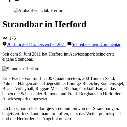
Strandbar in Herford
175
zu
26. Juni 2011
15. Dezember 2021
Schreibe einen Kommentar
Str
in
Seit dem 9. Juni 2011 hat Herford im Aawiesenpark seine erste
Her
eigene Strandbar.
Eine Fläche von rund 1.200 Quadratmetern, 200 Tonnen Sand,
Palmen, Hängematten, Liegestühle, Lounge-Bereiche, Sonnensegel,
Beach-Volleyball, Reggae-Musik, Bierbar, Cocktail-Bar, all das
haben die Schausteller Ramona und Frank Berghaus im Herforder
Aawiesenpark umgesetzt.
Ich bin schon selbst dort gewesen und bin von der Strandbar ganz
begeistert. Jetzt kann man nur hoffen, dass das Wetter gut mitspielt
und die Herforder das Angebot nutzen.