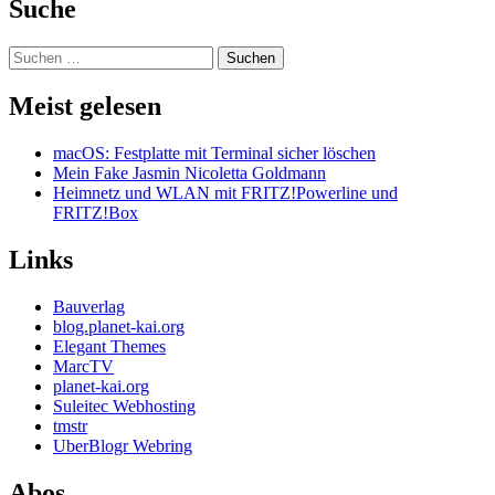
Suche
Suchen
nach:
Meist gelesen
macOS: Festplatte mit Terminal sicher löschen
Mein Fake Jasmin Nicoletta Goldmann
Heimnetz und WLAN mit FRITZ!Powerline und
FRITZ!Box
Links
Bauverlag
blog.planet-kai.org
Elegant Themes
MarcTV
planet-kai.org
Suleitec Webhosting
tmstr
UberBlogr Webring
Abos