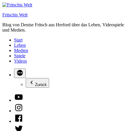
Zum
Inhalt
Fritschis Welt
springen
Blog von Denise Fritsch aus Herford über das Leben, Videospiele
und Medien.
Start
Leben
Medien
Spiele
Videos
Zurück
YouTube
Instagram
Facebook
Twitter