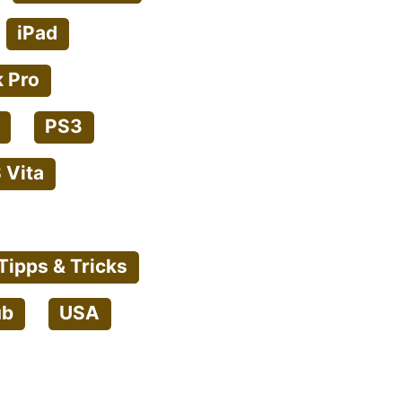
iPad
 Pro
PS3
 Vita
Tipps & Tricks
ub
USA