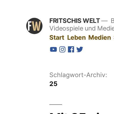
Zum
Inhalt
FRITSCHIS WELT
B
springen
Videospiele und Medi
Start
Leben
Medien
YouTube
Instagram
Facebook
Twitter
Schlagwort-Archiv:
25