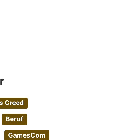
r
s Creed
Beruf
GamesCom