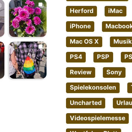
Herford
iMac
iPhone
Macbook
Mac OS X
Musik
PS4
PSP
PS
Review
Sony
Spielekonsolen
Uncharted
Urla
Videospielemesse