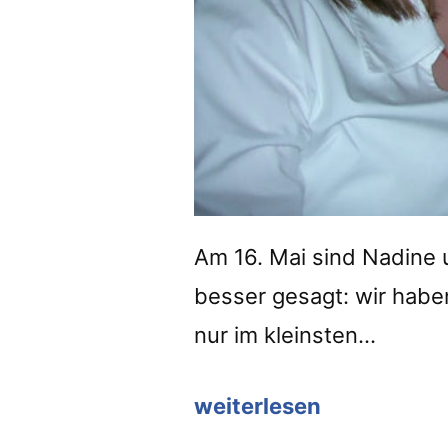
Am 16. Mai sind Nadine 
besser gesagt: wir haben
nur im kleinsten…
weiterlesen
“Mit
25