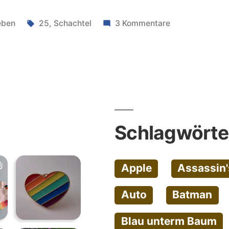
röffentlicht
Schlagwörter:
zu
eben
25
,
Schachtel
3 Kommentare
ter
Mit
25
eine
alte
Schachtel
Schlagwörte
Apple
Assassin'
Auto
Batman
Blau unterm Baum