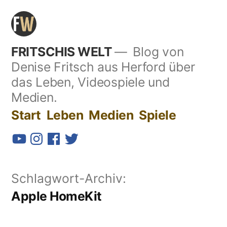
Zum
Inhalt
springen
FRITSCHIS WELT
Blog von
Denise Fritsch aus Herford über
das Leben, Videospiele und
Medien.
Start
Leben
Medien
Spiele
YouTube
Instagram
Facebook
Twitter
Schlagwort-Archiv:
Apple HomeKit