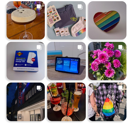
und
Apple
HomeKit-
Automationen