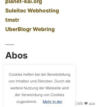
planet-kai.org
Suleitec Webhosting
tmstr
UberBlogr Webring
Abos
Artikel
Cookies helfen bei der Bereitstellung
Kommentare
von Inhalten und Diensten. Durch die
weitere Nutzung der Webseite wird
der Verwendung von Cookies
zugestimmt.
Mehr in der
Fritschis Welt
— 2026 © Denise Fritsch | Mit ❤️ aus