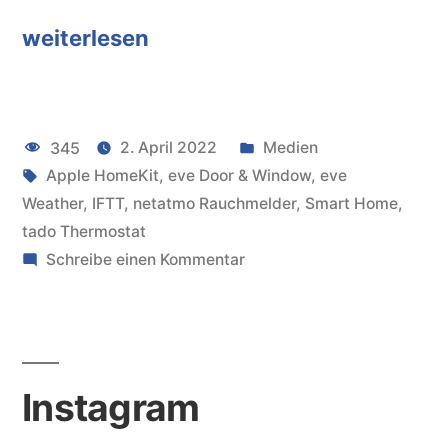
weiterlesen
“Smart
Home:
Thermostate,
Veröffentlicht
345
2. April 2022
Medien
Rauchmelder,
Schlagwörter:
unter
Apple HomeKit
,
eve Door & Window
,
eve
Kontaktsensor,
Weather
,
IFTT
,
netatmo Rauchmelder
,
Smart Home
,
Wetterstation
tado Thermostat
zu
Schreibe einen Kommentar
und
Smart
Apple
Home:
Thermostate,
HomeKit-
Rauchmelder,
Automationen”
Instagram
Kontaktsensor,
Wetterstation