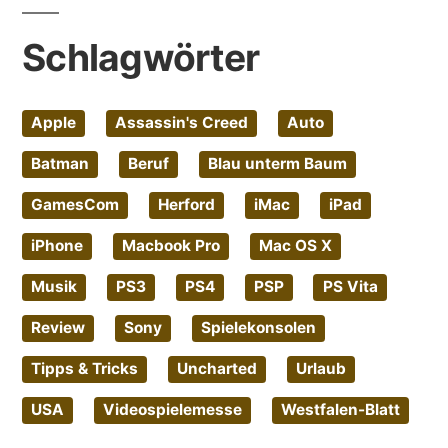
Schlagwörter
Apple
Assassin's Creed
Auto
Batman
Beruf
Blau unterm Baum
GamesCom
Herford
iMac
iPad
iPhone
Macbook Pro
Mac OS X
Musik
PS3
PS4
PSP
PS Vita
Review
Sony
Spielekonsolen
Tipps & Tricks
Uncharted
Urlaub
USA
Videospielemesse
Westfalen-Blatt