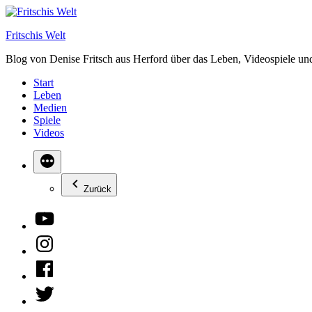
Zum
Inhalt
Fritschis Welt
springen
Blog von Denise Fritsch aus Herford über das Leben, Videospiele un
Start
Leben
Medien
Spiele
Videos
Zurück
YouTube
Instagram
Facebook
Twitter