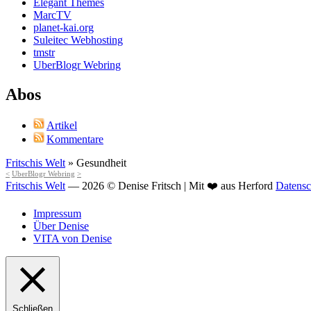
Elegant Themes
MarcTV
planet-kai.org
Suleitec Webhosting
tmstr
UberBlogr Webring
Abos
Artikel
Kommentare
Fritschis Welt
»
Gesundheit
<
UberBlogr Webring
>
Fritschis Welt
— 2026 © Denise Fritsch | Mit ❤️ aus Herford
Datensc
Impressum
Über Denise
VITA von Denise
Schließen