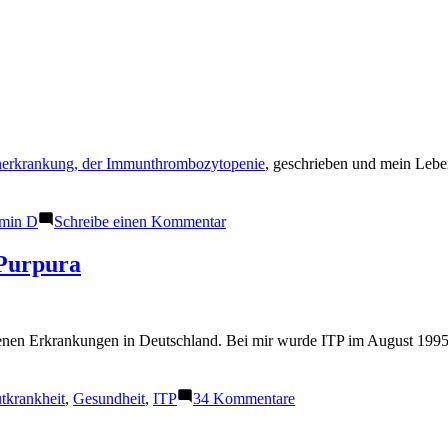
rkrankung, der Immunthrombozytopenie
, geschrieben und mein Leben
zu
amin D
Schreibe einen Kommentar
Vitamin
D
 Purpura
–
Das
Sonnenvitamin
enen Erkrankungen in Deutschland. Bei mir wurde ITP im August 1995 mi
lagwörter:
zu
tkrankheit
,
Gesundheit
,
ITP
34 Kommentare
ITP
–