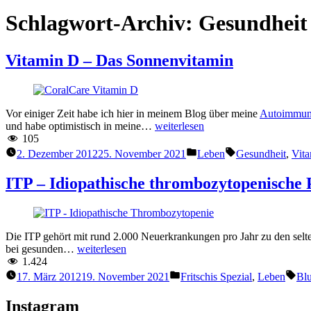
Schlagwort-Archiv:
Gesundheit
Vitamin D – Das Sonnenvitamin
Vor einiger Zeit habe ich hier in meinem Blog über meine
Autoimmune
“Vitamin
und habe optimistisch in meine…
weiterlesen
D
105
–
Veröffentlicht
Schlagwörter:
2. Dezember 2012
25. November 2021
Leben
Gesundheit
,
Vit
Das
unter
Sonnenvitamin”
ITP – Idiopathische thrombozytopenische
Die ITP gehört mit rund 2.000 Neuerkrankungen pro Jahr zu den selt
“ITP
bei gesunden…
weiterlesen
–
1.424
Idiopathische
Veröffentlicht
Sch
17. März 2012
19. November 2021
Fritschis Spezial
,
Leben
Blu
thrombozytopenische
unter
Purpura”
Instagram