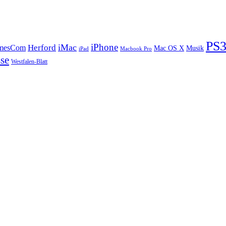
Idiopathische
thrombozytopenische
Purpura
PS
iPhone
iMac
Herford
mesCom
Mac OS X
Musik
iPad
Macbook Pro
se
Westfalen-Blatt