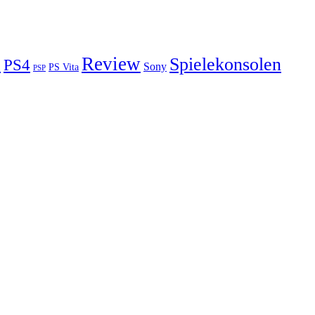
3
Review
Spielekonsolen
PS4
Sony
PS Vita
PSP