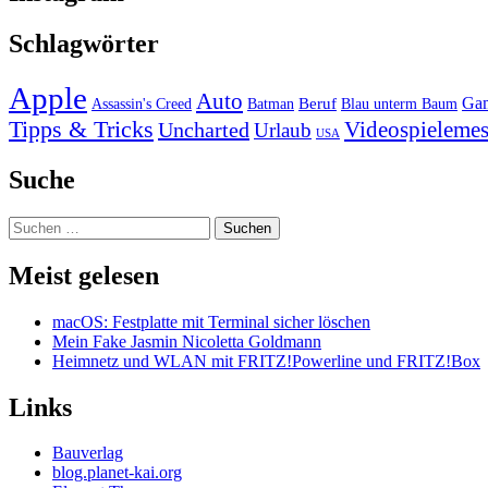
Schlagwörter
Apple
Auto
Beruf
Ga
Assassin's Creed
Batman
Blau unterm Baum
Tipps & Tricks
Videospielemes
Uncharted
Urlaub
USA
Suche
Suchen
nach:
Meist gelesen
macOS: Festplatte mit Terminal sicher löschen
Mein Fake Jasmin Nicoletta Goldmann
Heimnetz und WLAN mit FRITZ!Powerline und FRITZ!Box
Links
Bauverlag
blog.planet-kai.org