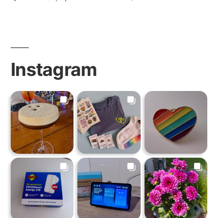
Sports”
Nintend
Wii
+
Wii
Instagram
Sports