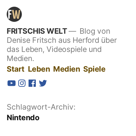
Zum
Inhalt
springen
FRITSCHIS WELT
Blog von
Denise Fritsch aus Herford über
das Leben, Videospiele und
Medien.
Start
Leben
Medien
Spiele
YouTube
Instagram
Facebook
Twitter
Schlagwort-Archiv:
Nintendo