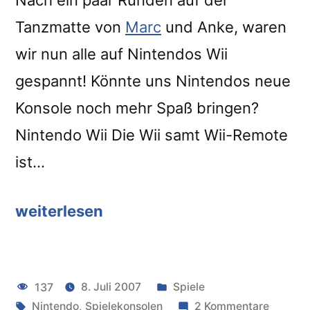
Tanzmatte von
Marc
und Anke, waren
wir nun alle auf Nintendos Wii
gespannt! Könnte uns Nintendos neue
Konsole noch mehr Spaß bringen?
Nintendo Wii Die Wii samt Wii-Remote
ist…
weiterlesen
“Nintendo
Wii
+
Veröffentlicht
137
8. Juli 2007
Spiele
Wii
Schlagwörter:
unter
zu
Nintendo
,
Spielekonsolen
2 Kommentare