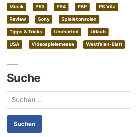
Musik
PS3
PS4
PSP
PS Vita
Review
Sony
Spielekonsolen
Tipps & Tricks
Uncharted
Urlaub
USA
Videospielemesse
Westfalen-Blatt
Suche
Suchen
nach: