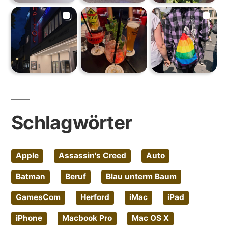
Schlagwörter
Apple
Assassin's Creed
Auto
Batman
Beruf
Blau unterm Baum
GamesCom
Herford
iMac
iPad
iPhone
Macbook Pro
Mac OS X