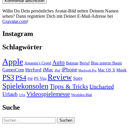
Willst Du Dein persönliches Avatar-Bild neben Deinem Namen
sehen? Dann registriere Dich mit Deiner E-Mail-Adresse bei
Gravatar.com
!
Instagram
Schlagwörter
Apple
Auto
Beruf
Assassin's Creed
Batman
Blau unterm Baum
iPhone
iMac
Herford
GamesCom
Mac OS X
Musik
iPad
Macbook Pro
PS3
Review
PS4
Sony
PS Vita
PSP
Spielekonsolen
Tipps & Tricks
Uncharted
Videospielemesse
Urlaub
Westfalen-Blatt
USA
Suche
Suchen
nach: