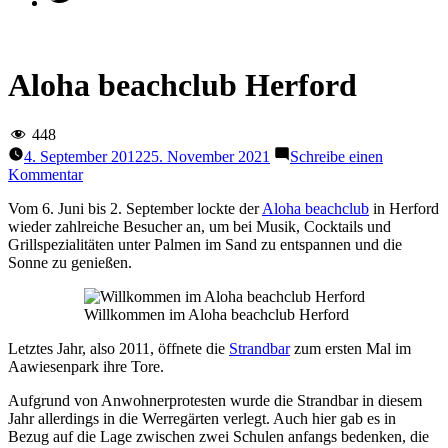
Aloha beachclub Herford
448
4. September 2012
25. November 2021
Schreibe einen
zu
Kommentar
Aloha
Vom 6. Juni bis 2. September lockte der
Aloha beachclub
in Herford
beachclub
wieder zahlreiche Besucher an, um bei Musik, Cocktails und
Herford
Grillspezialitäten unter Palmen im Sand zu entspannen und die
Sonne zu genießen.
Willkommen im Aloha beachclub Herford
Letztes Jahr, also 2011, öffnete die
Strandbar
zum ersten Mal im
Aawiesenpark ihre Tore.
Aufgrund von Anwohnerprotesten wurde die Strandbar in diesem
Jahr allerdings in die Werregärten verlegt. Auch hier gab es in
Bezug auf die Lage zwischen zwei Schulen anfangs bedenken, die