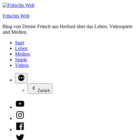
Zum
Inhalt
Fritschis Welt
springen
Blog von Denise Fritsch aus Herford über das Leben, Videospiele
und Medien.
Start
Leben
Medien
Spiele
Videos
Zurück
YouTube
Instagram
Facebook
Twitter