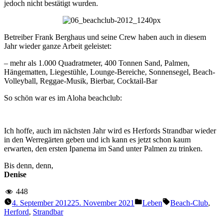
jedoch nicht bestätigt wurden.
Betreiber Frank Berghaus und seine Crew haben auch in diesem
Jahr wieder ganze Arbeit geleistet:
– mehr als 1.000 Quadratmeter, 400 Tonnen Sand, Palmen,
Hängematten, Liegestühle, Lounge-Bereiche, Sonnensegel, Beach-
Volleyball, Reggae-Musik, Bierbar, Cocktail-Bar
So schön war es im Aloha beachclub:
Ich hoffe, auch im nächsten Jahr wird es Herfords Strandbar wieder
in den Werregärten geben und ich kann es jetzt schon kaum
erwarten, den ersten Ipanema im Sand unter Palmen zu trinken.
Bis denn, denn,
Denise
448
Veröffentlicht
Schlagwörter:
4. September 2012
25. November 2021
Leben
Beach-Club
,
unter
Herford
,
Strandbar