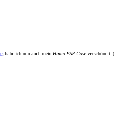
AMA
P
de
, habe ich nun auch mein
Hama PSP Case
verschönert :)
se
in