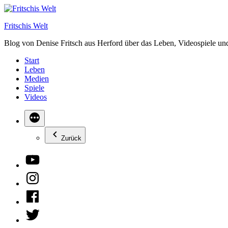
Zum
Inhalt
Fritschis Welt
springen
Blog von Denise Fritsch aus Herford über das Leben, Videospiele un
Start
Leben
Medien
Spiele
Videos
Zurück
YouTube
Instagram
Facebook
Twitter