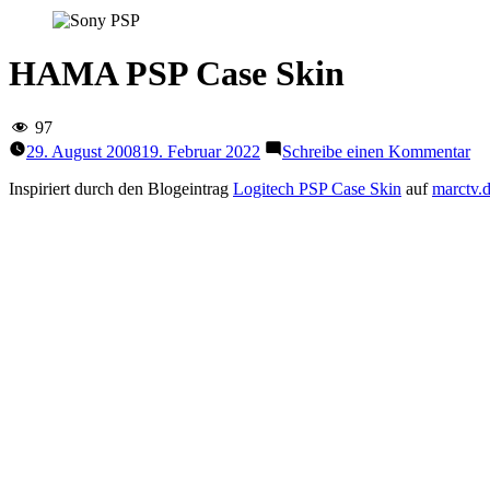
HAMA PSP Case Skin
97
zu
29. August 2008
19. Februar 2022
Schreibe einen Kommentar
H
PS
Inspiriert durch den Blogeintrag
Logitech PSP Case Skin
auf
marctv.
Ca
Sk