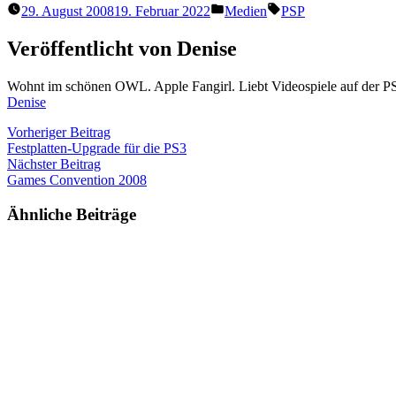
Veröffentlicht
Schlagwörter:
29. August 2008
19. Februar 2022
Medien
PSP
unter
Veröffentlicht von Denise
Wohnt im schönen OWL. Apple Fangirl. Liebt Videospiele auf der P
Denise
Beitragsnavigation
Vorheriger
Vorheriger Beitrag
Beitrag:
Festplatten-Upgrade für die PS3
Nächster
Nächster Beitrag
Beitrag:
Games Convention 2008
Ähnliche Beiträge