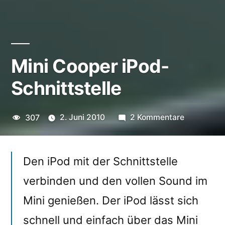
Mini Cooper iPod-
Schnittstelle
zu
307
2. Juni 2010
2 Kommentare
Mini
Cooper
iPod-
Den iPod mit der Schnittstelle
Schnittstel
verbinden und den vollen Sound im
Mini genießen. Der iPod lässt sich
schnell und einfach über das Mini