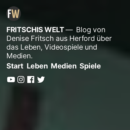
Zum
Inhalt
springen
FRITSCHIS WELT
Blog von
Denise Fritsch aus Herford über
das Leben, Videospiele und
Medien.
Start
Leben
Medien
Spiele
YouTube
Instagram
Facebook
Twitter