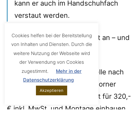
kann er auch im Handschuhfach
verstaut werden.
Cookies helfen bei der Bereitstellung
Hört sich bis jetzt ja alles gut an – und
von Inhalten und Diensten. Durch die
ist es auch!!
weitere Nutzung der Webseite wird
der Verwendung von Cookies
Ich habe die iPod-Schnittstelle nach
zugestimmt.
Mehr in der
Datenschutzerklärung
Auslieferung in einer Paderborner
Akzeptieren
BMW/Mini Vertragswerkstatt für 320,-
€ inkl. MwSt. und Montage einbauen
lassen. Leider läuft die Schnittstelle
unter Zubehör und wird nicht ab Werk