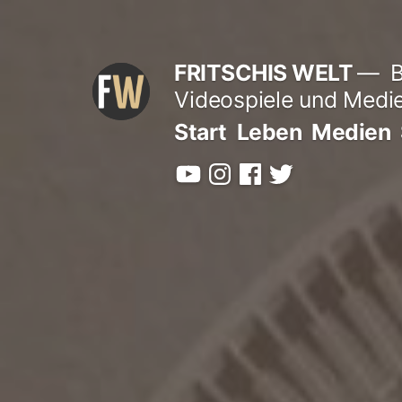
Zum
Inhalt
FRITSCHIS WELT
B
springen
Videospiele und Medi
Start
Leben
Medien
YouTube
Instagram
Facebook
Twitter