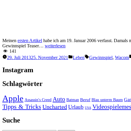
Meinen
ersten Artikel
habe ich am 19. Januar 2006 verfasst. Damals no
“100
Gewinnspiel Teaser…
weiterlesen
Blogartikel
141
plus
Veröffentlicht
Schlagwörter:
29. Juli 2013
25. November 2021
Leben
Gewinnspiel
,
Wacom
Gewinnspiel”
unter
Instagram
Schlagwörter
Apple
Auto
Beruf
Ga
Assassin's Creed
Batman
Blau unterm Baum
Tipps & Tricks
Videospielemes
Uncharted
Urlaub
USA
Suche