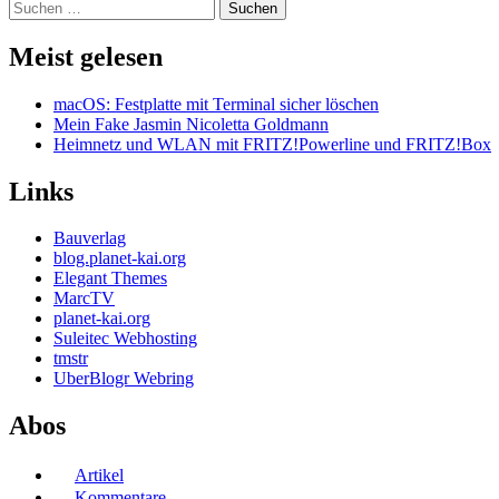
Suchen
nach:
Meist gelesen
macOS: Festplatte mit Terminal sicher löschen
Mein Fake Jasmin Nicoletta Goldmann
Heimnetz und WLAN mit FRITZ!Powerline und FRITZ!Box
Links
Bauverlag
blog.planet-kai.org
Elegant Themes
MarcTV
planet-kai.org
Suleitec Webhosting
tmstr
UberBlogr Webring
Abos
Artikel
Kommentare