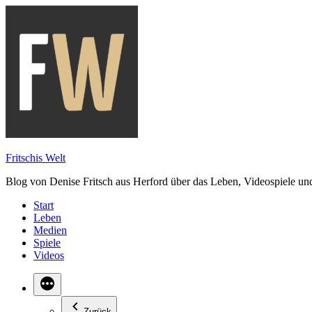
Zum
Inhalt
springen
Fritschis Welt
Blog von Denise Fritsch aus Herford über das Leben, Videospiele un
Start
Leben
Medien
Spiele
Videos
Zurück