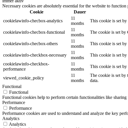
immer aktiv
Necessary cookies are absolutely essential for the website to function
Cookie
Dauer
11
cookielawinfo-checbox-analytics
This cookie is set b
months
11
cookielawinfo-checbox-functional
The cookie is set by
months
11
cookielawinfo-checbox-others
This cookie is set b
months
11
cookielawinfo-checkbox-necessary
This cookie is set b
months
cookielawinfo-checkbox-
11
This cookie is set b
performance
months
11
The cookie is set by
viewed_cookie_policy
months
data.
Functional
Functional
Functional cookies help to perform certain functionalities like sharing 
Performance
Performance
Performance cookies are used to understand and analyze the key perfor
Analytics
Analytics