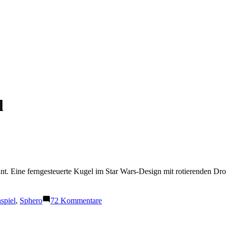
l
t. Eine ferngesteuerte Kugel im Star Wars-Design mit rotierenden Dro
zu
spiel
,
Sphero
72 Kommentare
Sphero
BB-