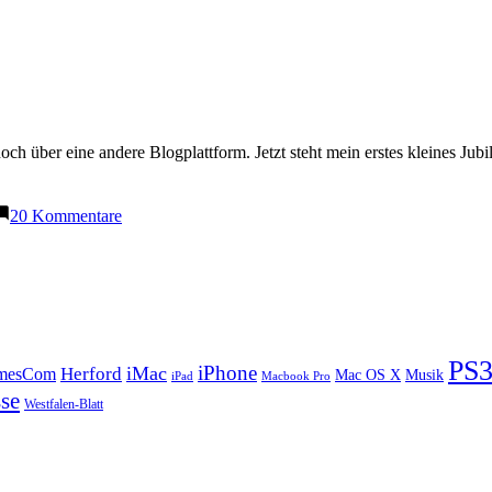
ch über eine andere Blogplattform. Jetzt steht mein erstes kleines Jub
zu
20 Kommentare
100
Blogartikel
plus
Gewinnspiel
PS
iPhone
iMac
Herford
mesCom
Mac OS X
Musik
iPad
Macbook Pro
se
Westfalen-Blatt