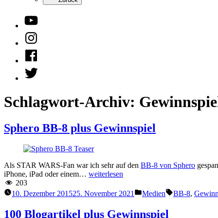
YouTube
Instagram
Facebook
Twitter
Schlagwort-Archiv:
Gewinnspie
Sphero BB-8 plus Gewinnspiel
Als STAR WARS-Fan war ich sehr auf den
BB-8 von Sphero
gespann
“Sphero
iPhone, iPad oder einem…
weiterlesen
BB-
203
8
Veröffentlicht
Schlagwörter:
10. Dezember 2015
25. November 2021
Medien
BB-8
,
Gewinn
plus
unter
Gewinnspiel”
100 Blogartikel plus Gewinnspiel