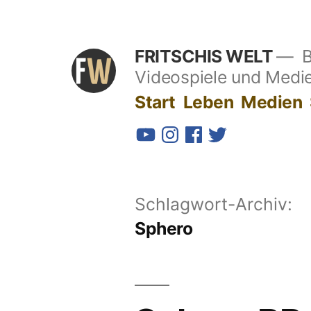
Zum
Inhalt
FRITSCHIS WELT
B
springen
Videospiele und Medi
Start
Leben
Medien
YouTube
Instagram
Facebook
Twitter
Schlagwort-Archiv:
Sphero