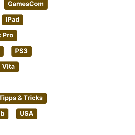
GamesCom
iPad
 Pro
PS3
 Vita
Tipps & Tricks
ub
USA