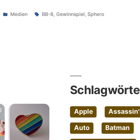
Veröffentlicht
Schlagwörter:
Medien
BB-8
,
Gewinnspiel
,
Sphero
unter
l”
Schlagwörte
Apple
Assassin'
Auto
Batman