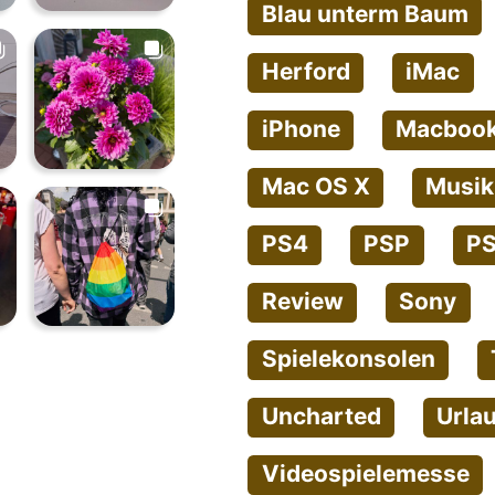
Blau unterm Baum
Herford
iMac
iPhone
Macbook
Mac OS X
Musik
PS4
PSP
PS
Review
Sony
Spielekonsolen
Uncharted
Urla
Videospielemesse