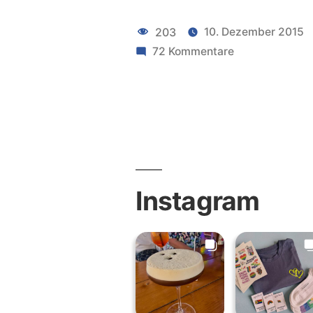
8
203
10. Dezember 2015
plus
zu
72 Kommentare
Sphero
Gewinnspie
BB-
8
plus
Gewinnspiel
Instagram