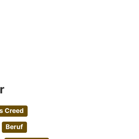
r
s Creed
Beruf